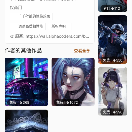
仅商用
￥1
112
宅婳氏
千千壁纸的惊艳效果
调整画质和性能
版权声明
🎨 原画: https://wall.alphacoders.com/big.php?i=337943&lang=Italian🎵音乐: https://www.youtube.com/watch?v=EZelAOAPaBs 我的壁纸合集: WorkshopPreviews: YouTube
作者的其他作品
查看全部
免费
550
小鬼
免费
368
免费
1072
免费
596
渔小小