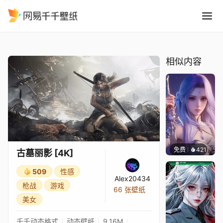
古墓丽影 4K
精选
古墓丽影 [4K]
相似内容
免费
421
好看壁
古墓丽影 [4K]
509
性感
Alex20434
枪战
游戏
66 张壁纸
美女
千千动态格式
动态壁纸
9.16M