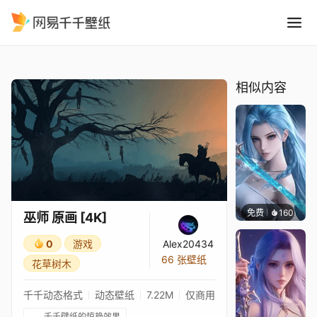
巫师 原画 4K
精选
巫师 原画 [4K]
相似内容
免费
160
好看壁
巫师 原画 [4K]
0
游戏
Alex20434
66 张壁纸
花草树木
千千动态格式
动态壁纸
7.22M
仅商用
千千壁纸的惊艳效果