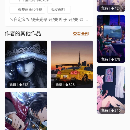
免费
424
好看壁
调整画质和性能
版权声明
🪛自定义🔧 镜头光晕 开/关 叶子 开/关 🎨 原画: https://www.uhdpaper.com/2020/09/geralt-witcher-minimalist-4k-62513.html🎵音乐: https://www.youtube.com/watch?v=QF6CCZ5csck 我的壁纸合集: Workshop预览: YouTube
作者的其他作品
查看全部
免费
179
𝑬𝒗𝒆𝑾𝒊𝒏
免费
512
免费
828
免费
240
好看壁