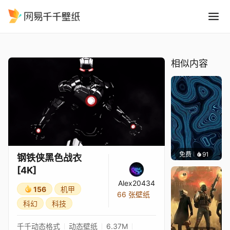
钢铁侠黑色战衣 4K
精选
钢铁侠黑色战衣 [4K]
相似内容
免费
91
Parme
钢铁侠黑色战衣
[4K]
Alex20434
156
机甲
66 张壁纸
科幻
科技
千千动态格式
动态壁纸
6.37M