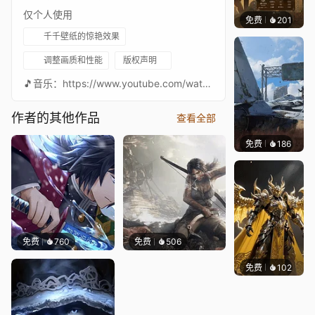
仅个人使用
免费
千千壁纸
等作者
201
千千壁纸的惊艳效果
调整画质和性能
版权声明
🎵音乐：https://www.youtube.com/watch?v=2M6wpCqEeY4 我的壁纸合集：Workshop预览：YouTube
作者的其他作品
查看全部
免费
186
Syxap
免费
760
免费
506
免费
102
渔小小