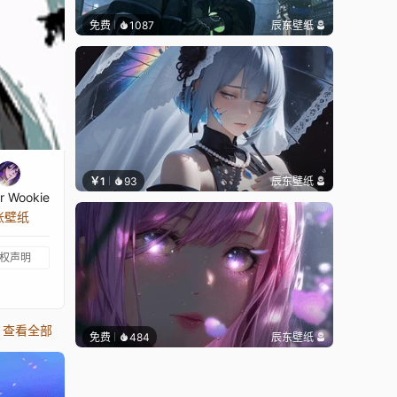
免费
1087
辰东壁纸
￥1
93
辰东壁纸
er Wookie
 张壁纸
权声明
查看全部
免费
484
辰东壁纸