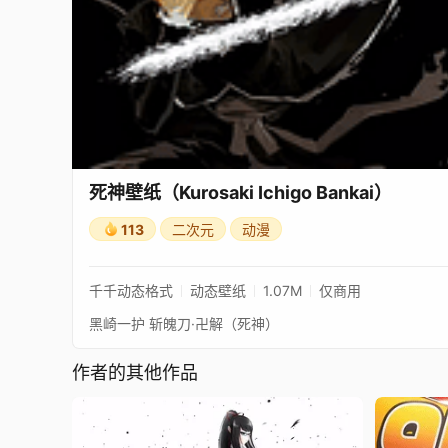
死神壁纸（Kurosaki Ichigo Bankai）
113
二次元
动漫
千千动态格式
动态壁纸
1.07M
仅商用
黑崎一护 斩魄刀·卍解（死神）
作者的其他作品