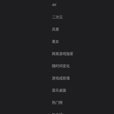
4K
二次元
风景
美女
网易游戏独家
随时间变化
游戏成就墙
音乐桌面
热门榜