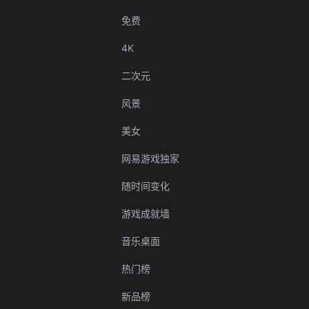
免费
4K
二次元
风景
美女
网易游戏独家
随时间变化
游戏成就墙
音乐桌面
热门榜
新品榜