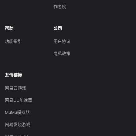
作者榜
帮助
公司
功能指引
用户协议
隐私政策
友情链接
网易云游戏
网易UU加速器
MuMu模拟器
网易发烧游戏