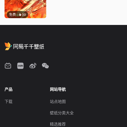
免费
99
产品
网站导航
下载
站点地图
壁纸分类大全
精选推荐