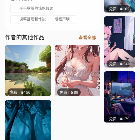
千千壁纸的惊艳效果
免费
162
好看壁
调整画质和性能
版权声明
作者的其他作品
查看全部
免费
240
好看壁
免费
156
免费
89
免费
179
𝑬𝒗𝒆𝑾𝒊𝒏