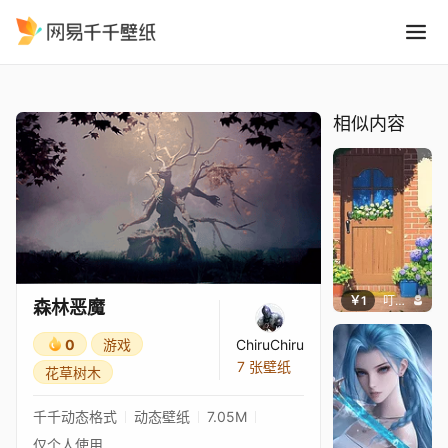
森林恶魔
精选
森林恶魔
相似内容
￥1
叮叮当当
森林恶魔
0
游戏
ChiruChiru
7 张壁纸
花草树木
千千动态格式
动态壁纸
7.05M
仅个人使用