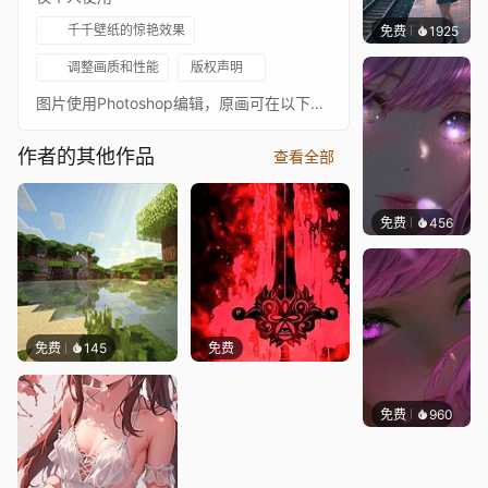
千千壁纸的惊艳效果
免费
1925
辰东壁
调整画质和性能
版权声明
图片使用Photoshop编辑，原画可在以下链接找到：https://www.pixiv.net/en/artworks/107058362
作者的其他作品
查看全部
免费
456
辰东壁
免费
145
免费
免费
960
辰东壁