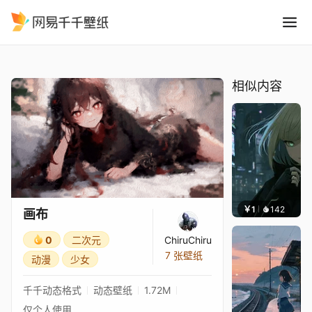
画布
精选
画布
相似内容
￥1
142
辰东壁
画布
0
二次元
ChiruChiru
7 张壁纸
动漫
少女
千千动态格式
动态壁纸
1.72M
仅个人使用