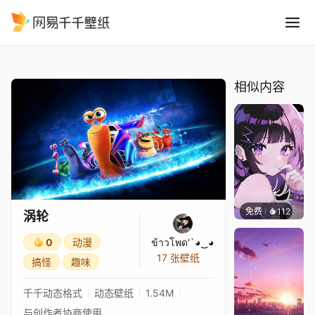
涡轮
精选
涡轮
相似内容
免费
112
渔小小
涡轮
0
动漫
ข้าวโพด'`◕‿◕
17 张壁纸
搞怪
趣味
千千动态格式
动态壁纸
1.54M
与创作者协商使用