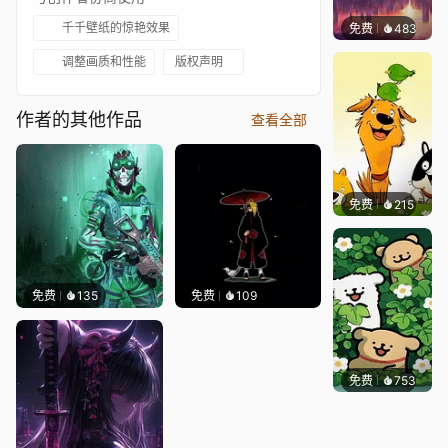
千千壁纸的惊艳效果
免费
483
ROUM
调整画质和性能
版权声明
作者的其他作品
查看全部
免费
215
渔小小
免费
135
免费
109
免费
753
渔小小