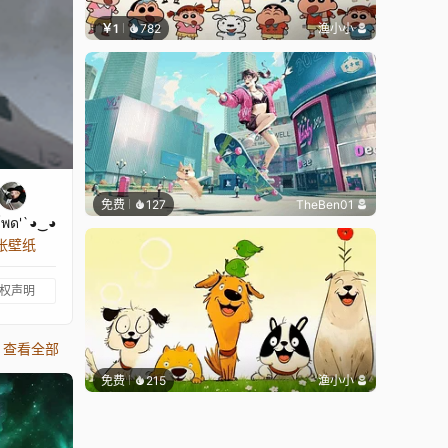
￥1
782
渔小小
免费
127
TheBen01
โพด'`◕‿◕
 张壁纸
权声明
查看全部
免费
215
渔小小