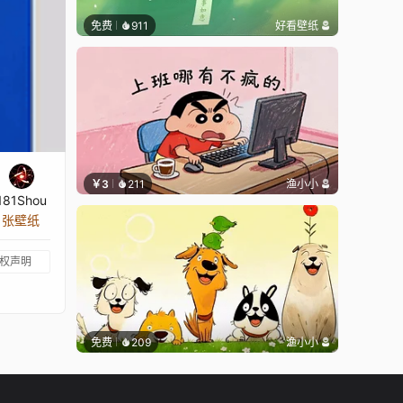
免费
911
好看壁纸
￥3
211
渔小小
181Shou
1 张壁纸
权声明
免费
209
渔小小