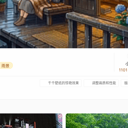
雨景
110
千千壁纸的惊艳效果
调整画质和性能
版