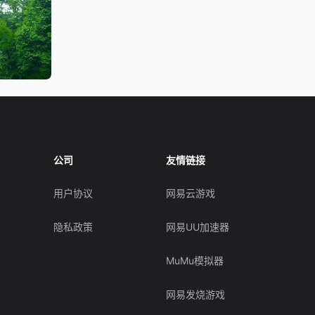
公司
友情链接
用户协议
网易云游戏
隐私政策
网易UU加速器
MuMu模拟器
网易发烧游戏