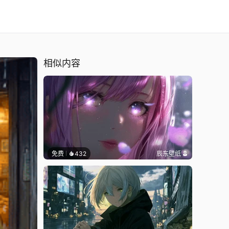
相似内容
免费
432
辰东壁纸