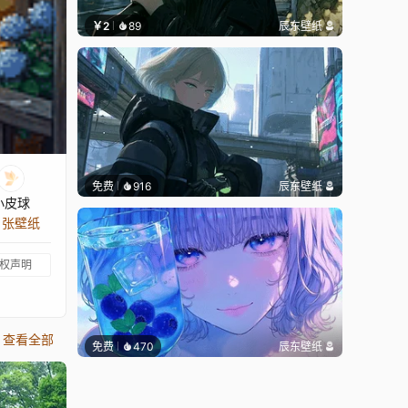
￥2
89
辰东壁纸
免费
916
辰东壁纸
小皮球
1 张壁纸
权声明
查看全部
免费
470
辰东壁纸