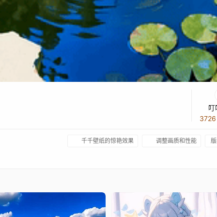
叮
372
千千壁纸的惊艳效果
调整画质和性能
版