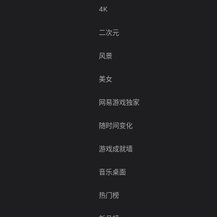
4K
二次元
风景
美女
网易游戏独家
随时间变化
游戏成就墙
音乐桌面
热门榜