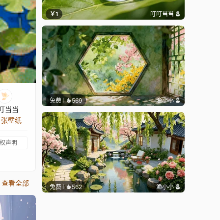
￥1
叮叮当当
免费
569
渔小小
叮当当
6 张壁纸
权声明
查看全部
免费
562
渔小小