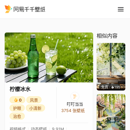
柠檬冰水
精选
柠檬冰水
相似内容
免费
195
渔小小
柠檬冰水
0
风景
叮叮当当
护眼
小清新
3754 张壁纸
治愈
视频格式
动态壁纸
9.91M