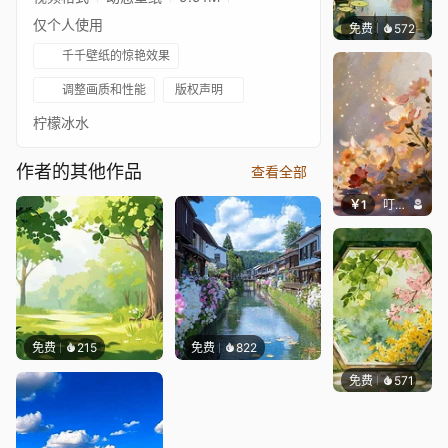
仅个人使用
免费
572
渔小小
千千壁纸的惊艳效果
调整画质和性能
版权声明
柠檬冰水
作者的其他作品
查看全部
￥1
叮叮当当
免费
215
免费
822
免费
571
渔小小