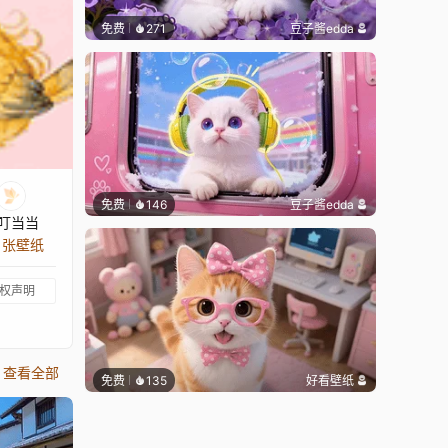
免费
271
豆子酱edda
免费
146
豆子酱edda
叮当当
9 张壁纸
权声明
查看全部
免费
135
好看壁纸