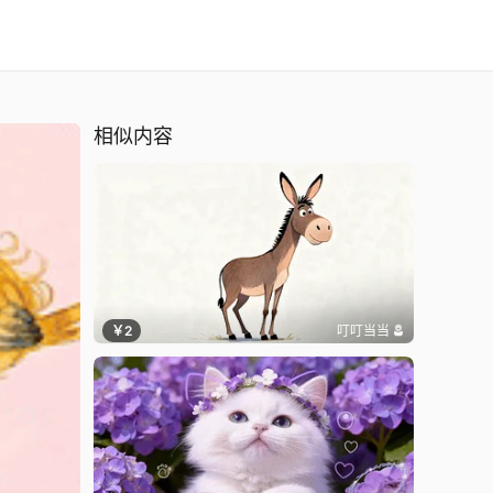
相似内容
￥2
叮叮当当