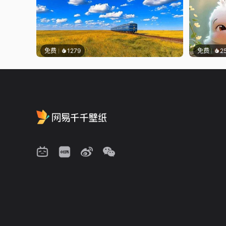
免费
1279
免费
2