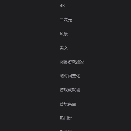
4K
二次元
风景
美女
网易游戏独家
随时间变化
游戏成就墙
音乐桌面
热门榜