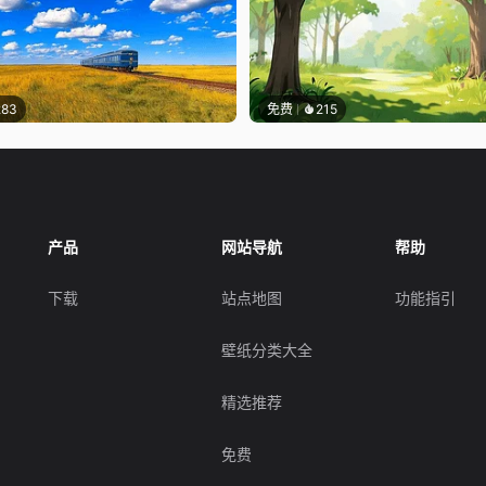
283
免费
215
产品
网站导航
帮助
下载
站点地图
功能指引
壁纸分类大全
精选推荐
免费