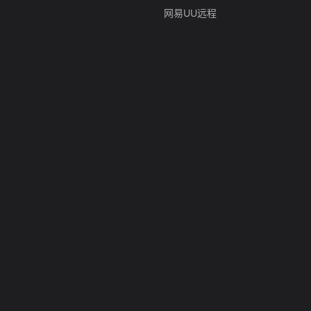
网易UU远程