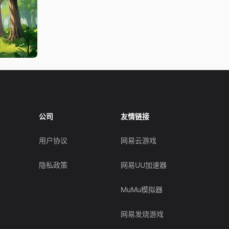
公司
友情链接
用户协议
网易云游戏
隐私政策
网易UU加速器
MuMu模拟器
网易发烧游戏