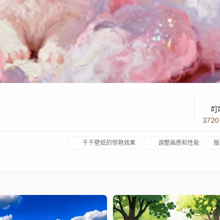
叮
372
千千壁纸的惊艳效果
调整画质和性能
版