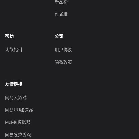
新品榜
作者榜
帮助
公司
功能指引
用户协议
隐私政策
友情链接
网易云游戏
网易UU加速器
MuMu模拟器
网易发烧游戏