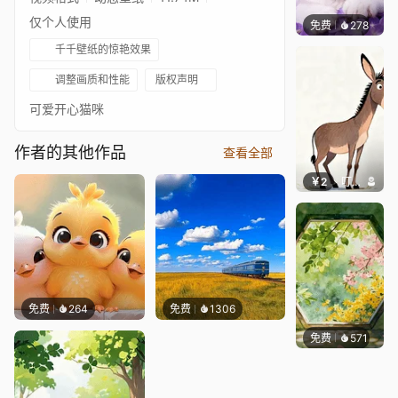
仅个人使用
免费
278
豆子酱e
千千壁纸的惊艳效果
调整画质和性能
版权声明
可爱开心猫咪
作者的其他作品
查看全部
￥2
叮叮当当
免费
264
免费
1306
免费
571
渔小小