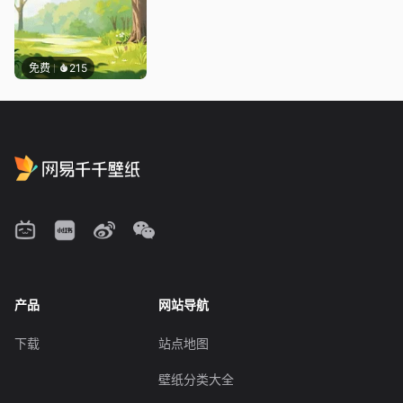
免费
215
产品
网站导航
下载
站点地图
壁纸分类大全