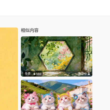
相似内容
免费
569
渔小小