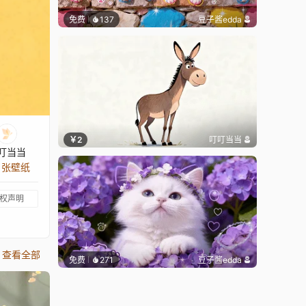
免费
137
豆子酱edda
￥2
叮叮当当
叮当当
5 张壁纸
权声明
查看全部
免费
271
豆子酱edda