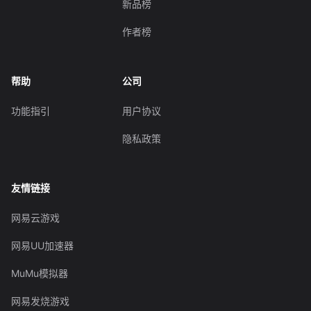
新品榜
作者榜
帮助
公司
功能指引
用户协议
隐私政策
友情链接
网易云游戏
网易UU加速器
MuMu模拟器
网易发烧游戏