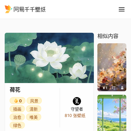
荷花
精选
荷花
相似内容
￥1
叮叮当当
荷花
0
风景
插画
清新
守望者
810 张壁纸
治愈
唯美
绿色