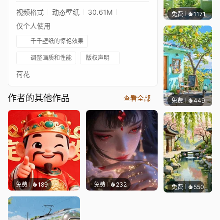
视频格式
动态壁纸
30.61M
免费
1171
豆子酱e
仅个人使用
千千壁纸的惊艳效果
调整画质和性能
版权声明
荷花
作者的其他作品
查看全部
免费
449
豆子酱e
免费
189
免费
232
免费
550
渔小小