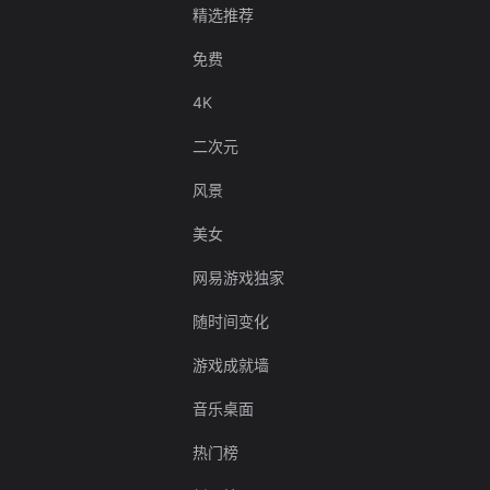
精选推荐
免费
4K
二次元
风景
美女
网易游戏独家
随时间变化
游戏成就墙
音乐桌面
热门榜