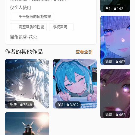
仅个人使用
￥1
142
辰东壁
千千壁纸的惊艳效果
调整画质和性能
版权声明
街角花店-花火
作者的其他作品
查看全部
免费
497
辰东壁
免费
7848
￥2
3202
免费
462
辰东壁