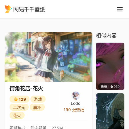
街角花店-花火
精选
街角花店-花火
相似内容
免费
969
辰东壁
街角花店-花火
129
游戏
Lodo
二次元
崩坏
190 张壁纸
花火
视频格式
动态壁纸
27.5M