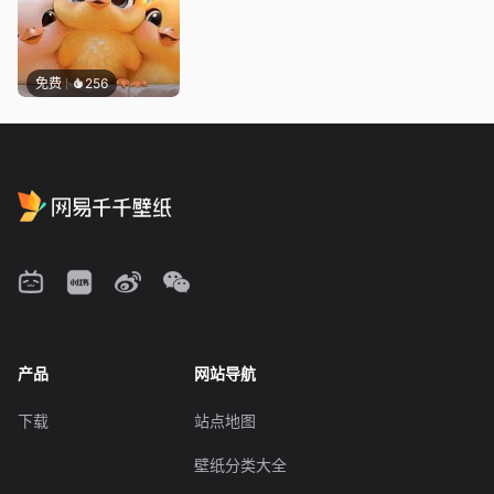
免费
256
产品
网站导航
下载
站点地图
壁纸分类大全