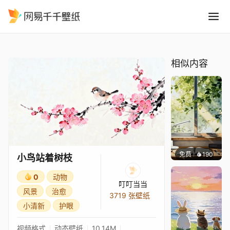
小鸟站着树枝
精选
小鸟站着树枝
相似内容
免费
190
渔小小
小鸟站着树枝
0
动物
叮叮当当
风景
治愈
3719 张壁纸
小清新
护眼
视频格式
动态壁纸
10.14M