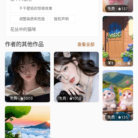
千千壁纸的惊艳效果
免费
137
好看壁
调整画质和性能
版权声明
花丛中的猫咪
作者的其他作品
查看全部
￥1
叮叮当当
免费
1009
免费
1019
免费
135
豆子酱e