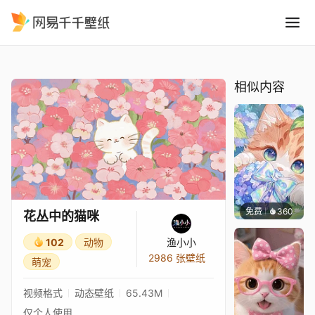
花丛中的猫咪
精选
花丛中的猫咪
相似内容
免费
360
豆子酱e
花丛中的猫咪
102
动物
渔小小
2986 张壁纸
萌宠
视频格式
动态壁纸
65.43M
仅个人使用