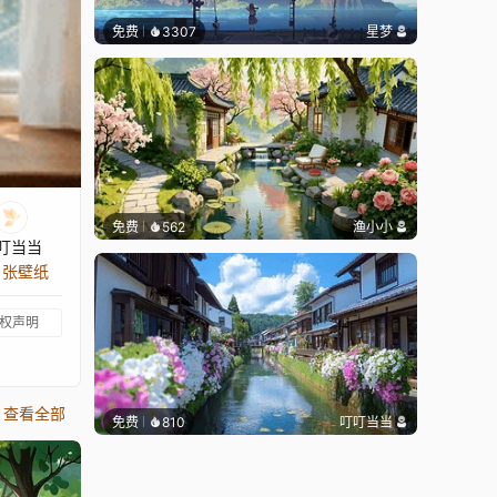
免费
3307
星梦
免费
562
渔小小
叮当当
5 张壁纸
权声明
查看全部
免费
810
叮叮当当