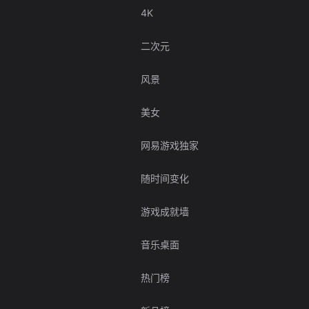
4K
二次元
风景
美女
网易游戏独家
随时间变化
游戏成就墙
音乐桌面
热门榜