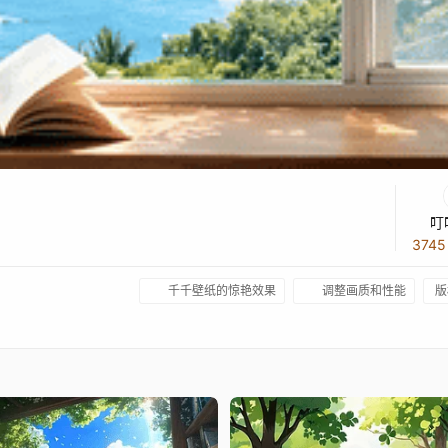
叮
374
千千壁纸的惊艳效果
调整画质和性能
版