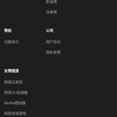
新品榜
作者榜
帮助
公司
功能指引
用户协议
隐私政策
友情链接
网易云游戏
网易UU加速器
MuMu模拟器
网易发烧游戏