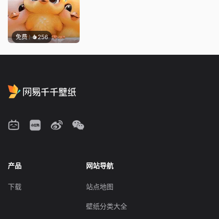
免费
256
产品
网站导航
下载
站点地图
壁纸分类大全