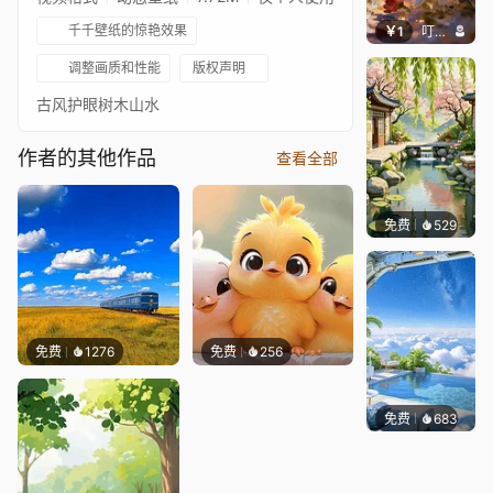
千千壁纸的惊艳效果
￥1
叮叮当当
调整画质和性能
版权声明
古风护眼树木山水
作者的其他作品
查看全部
免费
529
渔小小
免费
1276
免费
256
免费
683
豆子酱e