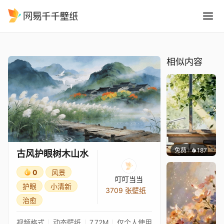
古风护眼树木山水
精选
古风护眼树木山水
相似内容
免费
187
渔小小
古风护眼树木山水
0
风景
叮叮当当
护眼
小清新
3709 张壁纸
治愈
视频格式
动态壁纸
7.72M
仅个人使用