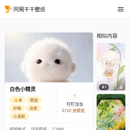
白色小精灵
精选
白色小精灵
相似内容
￥1
叮叮当当
白色小精灵
0
萌宠
叮叮当当
护眼
治愈
3720 张壁纸
小清新
视频格式
动态壁纸
7.39M