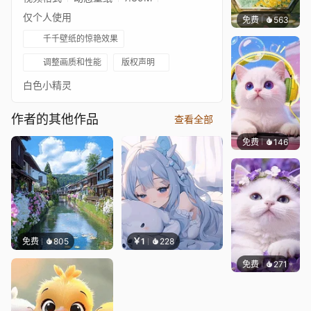
仅个人使用
免费
563
渔小小
千千壁纸的惊艳效果
调整画质和性能
版权声明
白色小精灵
作者的其他作品
查看全部
免费
146
豆子酱e
免费
805
￥1
228
免费
271
豆子酱e