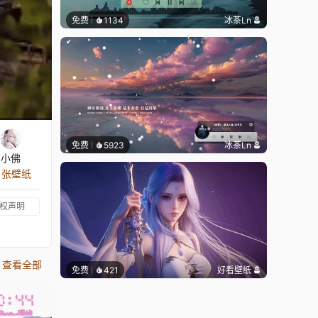
免费
1134
冰茶Ln
免费
5923
冰茶Ln
小佛
5 张壁纸
权声明
查看全部
免费
421
好看壁纸