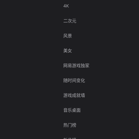
4K
二次元
风景
美女
网易游戏独家
随时间变化
游戏成就墙
音乐桌面
热门榜