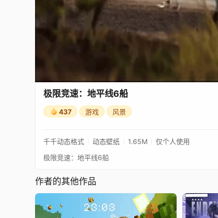
极限竞速：地平线6船
437
游戏
风景
千千动态格式
动态壁纸
1.65M
仅个人使用
极限竞速：地平线6船
作者的其他作品