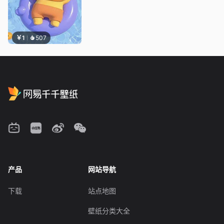
￥1
507
产品
网站导航
下载
站点地图
壁纸分类大全