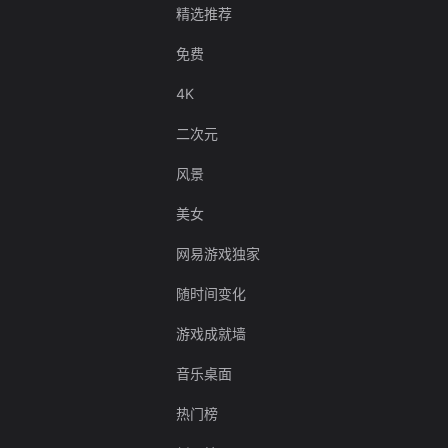
精选推荐
免费
4K
二次元
风景
美女
网易游戏独家
随时间变化
游戏成就墙
音乐桌面
热门榜