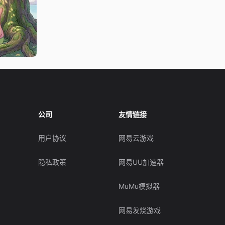
公司
友情链接
用户协议
网易云游戏
隐私政策
网易UU加速器
MuMu模拟器
网易发烧游戏