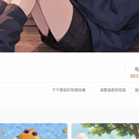
与
95
千千壁纸的惊艳效果
调整画质和性能
版