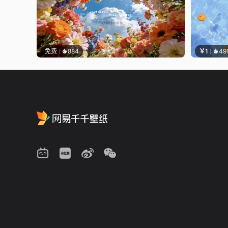
免费
884
￥1
49