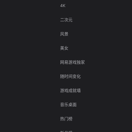
4K
二次元
风景
美女
网易游戏独家
随时间变化
游戏成就墙
音乐桌面
热门榜