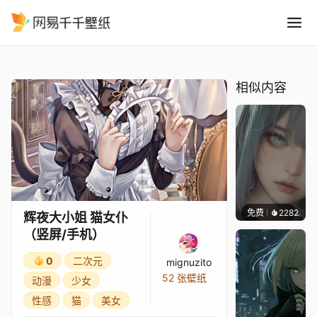
辉夜大小姐 猫女仆竖屏/手机
精选
辉夜大小姐 猫女仆（竖屏/手机）
相似内容
免费
2282
辰东
辉夜大小姐 猫女仆
（竖屏/手机）
0
二次元
mignuzito
52 张壁纸
动漫
少女
性感
猫
美女