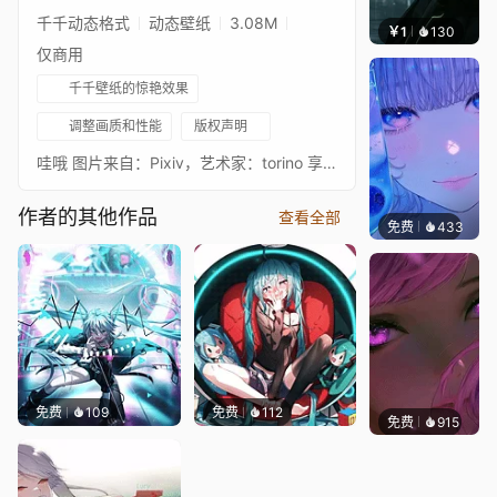
千千动态格式
动态壁纸
3.08M
￥1
130
辰东
仅商用
千千壁纸的惊艳效果
调整画质和性能
版权声明
哇哦 图片来自：Pixiv，艺术家：torino 享受吧
作者的其他作品
查看全部
免费
433
辰东壁
免费
109
免费
112
免费
915
辰东壁