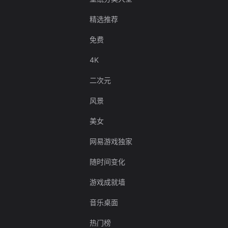
精选推荐
免费
4K
二次元
风景
美女
网易游戏独家
随时间变化
游戏成就墙
音乐桌面
热门榜