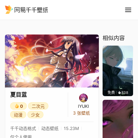
夏目蓝
精选
夏目蓝
相似内容
免费
838
辰东壁
夏目蓝
0
二次元
IYUKI
3 张壁纸
动漫
少女
千千动态格式
动态壁纸
15.23M
仅个人使用