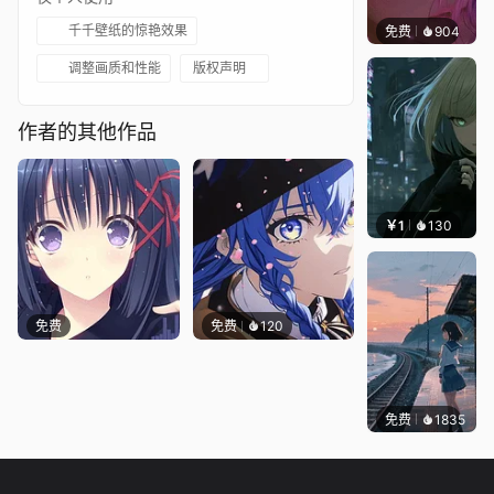
千千壁纸的惊艳效果
免费
904
辰东壁
调整画质和性能
版权声明
作者的其他作品
￥1
130
辰东
免费
免费
120
免费
1835
辰东