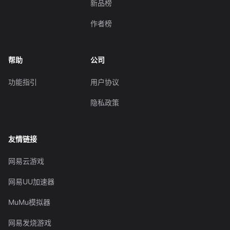
新品榜
作者榜
帮助
公司
功能指引
用户协议
隐私政策
友情链接
网易云游戏
网易UU加速器
MuMu模拟器
网易发烧游戏