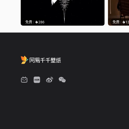
免费
286
免费
1