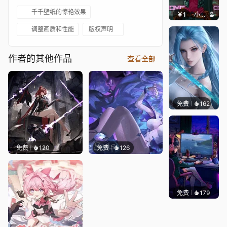
千千壁纸的惊艳效果
￥1
小鹿子
调整画质和性能
版权声明
作者的其他作品
查看全部
免费
162
好看壁
免费
120
免费
126
免费
179
𝑬𝒗𝒆𝑾𝒊𝒏