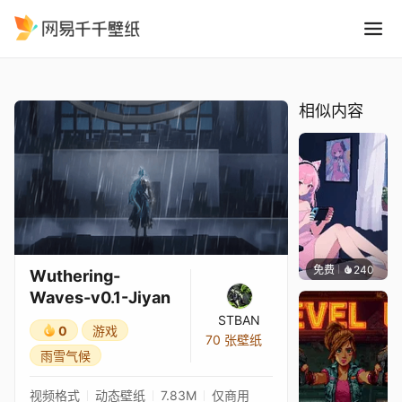
Wuthering-Waves-v0.1-Jiy
精选
Wuthering-Waves-v0.1-Jiyan
相似内容
免费
240
好看壁
Wuthering-
Waves-v0.1-Jiyan
STBAN
0
游戏
70 张壁纸
雨雪气候
视频格式
动态壁纸
7.83M
仅商用