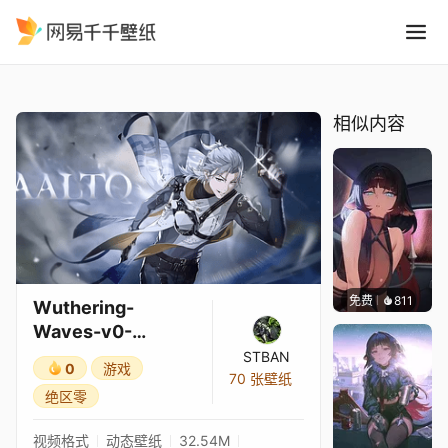
Wuthering-Waves-v0-Aalto
精选
Wuthering-Waves-v0-Aalto_4k
相似内容
免费
811
🅽🅴🅾
Wuthering-
Waves-v0-
Aalto_4k
STBAN
0
游戏
70 张壁纸
绝区零
视频格式
动态壁纸
32.54M