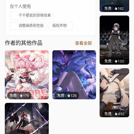
仅个人使用
免费
162
Sharl
千千壁纸的惊艳效果
调整画质和性能
版权声明
作者的其他作品
查看全部
免费
130
🅽🅴🅾
免费
174
免费
126
免费
492
｡✧Ma