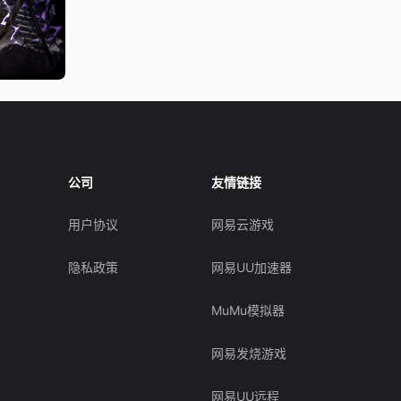
公司
友情链接
用户协议
网易云游戏
隐私政策
网易UU加速器
MuMu模拟器
网易发烧游戏
网易UU远程