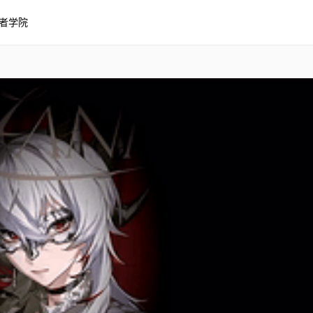
者学院
Zani