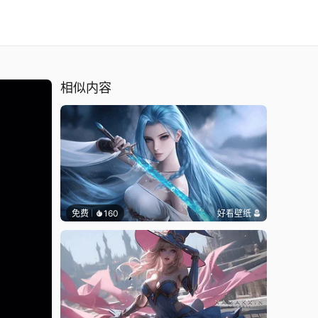
相似内容
免费
160
好看壁纸