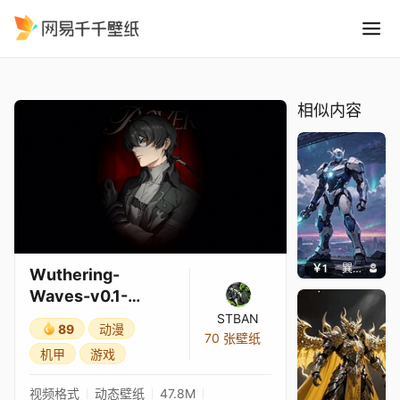
Wuthering-Waves-v0.1-Ro
精选
Wuthering-Waves-v0.1-Rover-(M)
相似内容
￥1
巽九Nine
Wuthering-
Waves-v0.1-
Rover-(M)
STBAN
89
动漫
70 张壁纸
机甲
游戏
视频格式
动态壁纸
47.8M