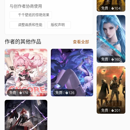
与创作者协商使用
免费
104
渔小小
千千壁纸的惊艳效果
调整画质和性能
版权声明
作者的其他作品
查看全部
免费
160
好看壁
免费
174
免费
126
免费
千千壁纸
等作者
201