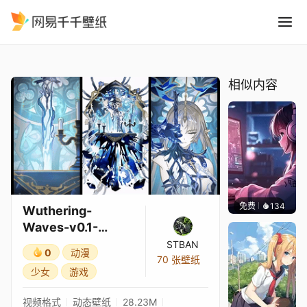
Wuthering-Waves-v0.1-Car
精选
Wuthering-Waves-v0.1-Cartethyia
相似内容
免费
134
𝑬𝒗𝒆𝑾𝒊𝒏
Wuthering-
Waves-v0.1-
Cartethyia
STBAN
0
动漫
70 张壁纸
少女
游戏
视频格式
动态壁纸
28.23M