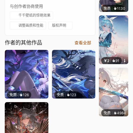
与创作者协商使用
免费
1130
꙳NOZ
千千壁纸的惊艳效果
调整画质和性能
版权声明
作者的其他作品
查看全部
￥2
91
豆子酱e
免费
126
免费
123
免费
4984
꙳NOZ