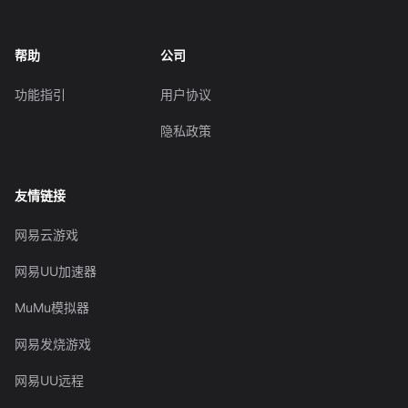
帮助
公司
功能指引
用户协议
隐私政策
友情链接
网易云游戏
网易UU加速器
MuMu模拟器
网易发烧游戏
网易UU远程