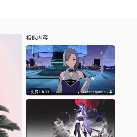
相似内容
免费
93
｡✧MamiXayah✧｡