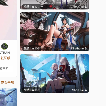
免费
170
John Doe
免费
106
Kijethone
STBAN
0 张壁纸
权声明
查看全部
免费
110
Sharl♱☙