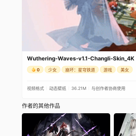
Wuthering-Waves-v1.1-Changli-Skin_4K
0
少女
崩坏：星穹铁道
游戏
美女
视频格式
动态壁纸
36.21M
与创作者协商使用
作者的其他作品