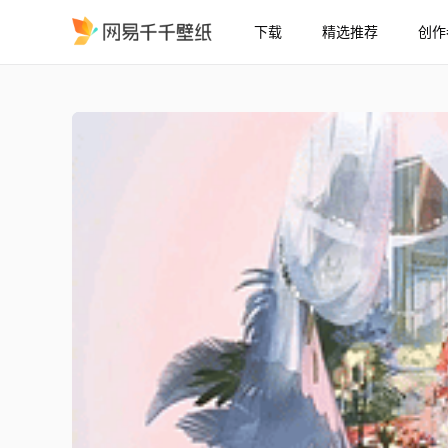
下载
精选推荐
创作
Wuthering-Waves-v1.1-
精选
Wuthering-Waves-v1.1-Changli-Skin_4K