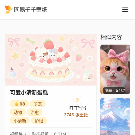
可爱小清新蛋糕
精选
可爱小清新蛋糕
相似内容
免费
137
好看壁
可爱小清新蛋糕
98
萌宠
叮叮当当
动物
治愈
3745 张壁纸
小清新
护眼
视频格式
动态壁纸
6.21M