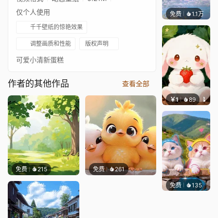
仅个人使用
免费
1.1万
Salyu
千千壁纸的惊艳效果
调整画质和性能
版权声明
可爱小清新蛋糕
作者的其他作品
查看全部
￥1
89
叮叮当
免费
215
免费
261
免费
135
豆子酱e