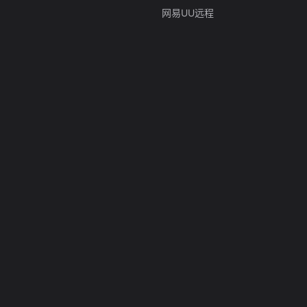
网易UU远程