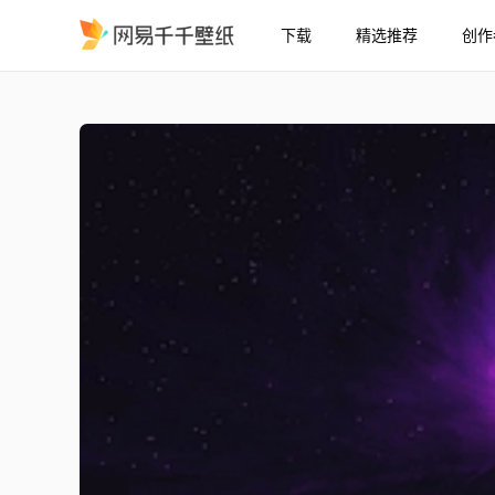
下载
精选推荐
创作
奇幻夜晚动态壁纸 4K
精选
奇幻夜晚动态壁纸 4K