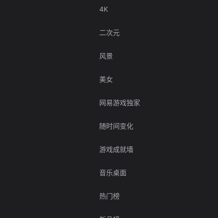
4K
二次元
风景
美女
网易游戏独家
随时间变化
游戏成就墙
音乐桌面
热门榜