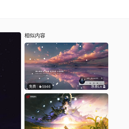
相似内容
免费
5946
冰茶Ln