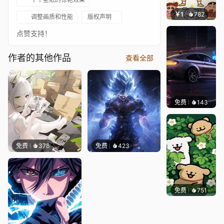
￥1
782
渔小小
调整画质和性能
版权声明
点赞支持！
作者的其他作品
查看全部
免费
143
billy_k
免费
378
免费
423
免费
751
渔小小