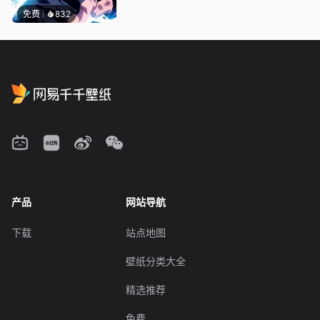
免费
832
产品
网站导航
下载
站点地图
壁纸分类大全
精选推荐
免费