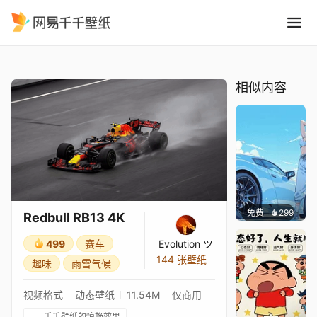
Redbull RB13 4K
精选
Redbull RB13 4K
相似内容
免费
299
Ado
Redbull RB13 4K
499
赛车
Evolution ツ
144 张壁纸
趣味
雨雪气候
视频格式
动态壁纸
11.54M
仅商用
千千壁纸的惊艳效果