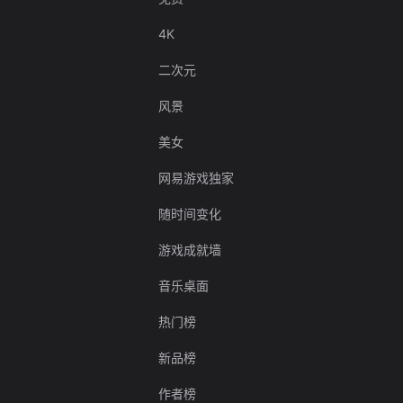
4K
二次元
风景
美女
网易游戏独家
随时间变化
游戏成就墙
音乐桌面
热门榜
新品榜
作者榜