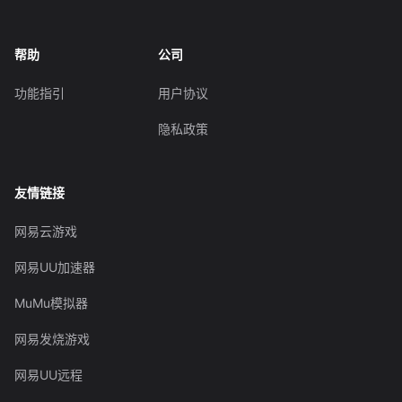
帮助
公司
功能指引
用户协议
隐私政策
友情链接
网易云游戏
网易UU加速器
MuMu模拟器
网易发烧游戏
网易UU远程