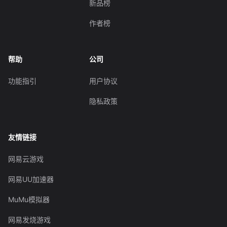
新品榜
作者榜
帮助
公司
功能指引
用户协议
隐私政策
友情链接
网易云游戏
网易UU加速器
MuMu模拟器
网易发烧游戏