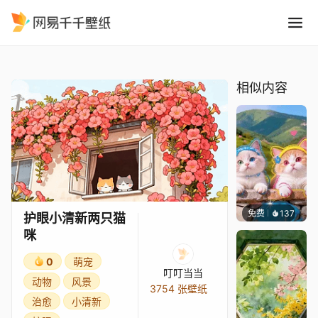
护眼小清新两只猫咪
精选
护眼小清新两只猫咪
相似内容
免费
137
豆子酱e
护眼小清新两只猫
咪
0
萌宠
叮叮当当
动物
风景
3754 张壁纸
治愈
小清新