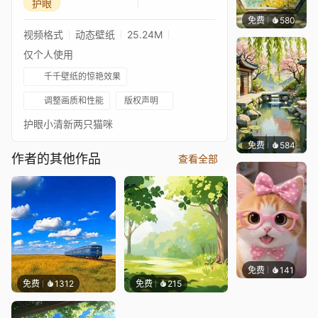
护眼
免费
580
渔小小
视频格式
动态壁纸
25.24M
仅个人使用
千千壁纸的惊艳效果
调整画质和性能
版权声明
护眼小清新两只猫咪
免费
584
渔小小
作者的其他作品
查看全部
免费
141
好看壁
免费
1312
免费
215