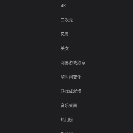
4K
二次元
风景
美女
网易游戏独家
随时间变化
游戏成就墙
音乐桌面
热门榜