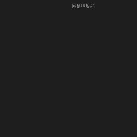
网易UU远程