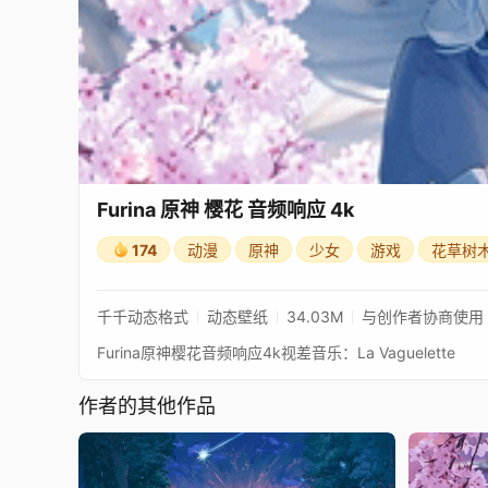
Furina 原神 樱花 音频响应 4k
174
动漫
原神
少女
游戏
花草树
千千动态格式
动态壁纸
34.03M
与创作者协商使用
Furina原神樱花音频响应4k视差音乐：La Vaguelette
作者的其他作品