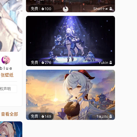
免费
100
Sharl♱☙
免费
276
Yukin
b l u e
5 张壁纸
权声明
查看全部
免费
149
Tikzito