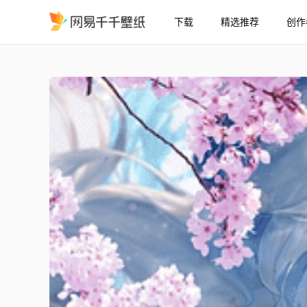
下载
精选推荐
创作
Furina 原神 樱花 音频响应
精选
Furina 原神 樱花 音频响应 4k