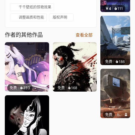
千千壁纸的惊艳效果
￥4
111
楚梦缘
调整画质和性能
版权声明
作者的其他作品
查看全部
免费
186
Syxap
免费
233
免费
168
免费
butcho