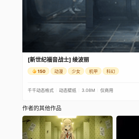
[新世纪福音战士] 绫波丽
150
动漫
少女
机甲
科幻
千千动态格式
动态壁纸
3.08M
仅商用
作者的其他作品