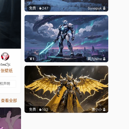
免费
247
Syxapuk
￥1
巽九Nine
𝓽𝓶𝓞𝓳𝓲
3 张壁纸
权声明
查看全部
免费
102
渔小小