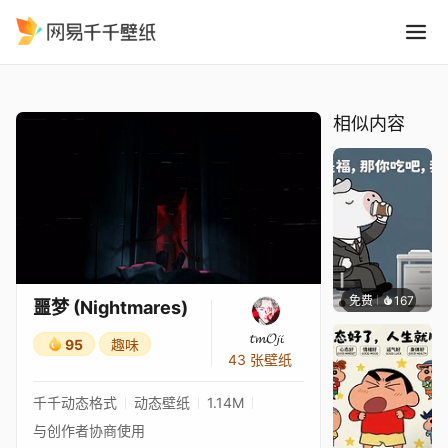
噩梦 Nightmares
精选
噩梦 (Nightmares)
相似内容
免费
167
渔小小
噩梦 (Nightmares)
𝓽𝓶𝓞𝓳𝓲
95
趣味
43 张壁纸
千千动态格式
动态壁纸
1.14M
与创作者协商使用