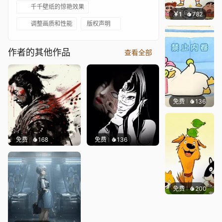
千千壁纸的惊艳效果
￥1
782
渔小小
调整画质和性能
版权声明
作者的其他作品
查看全部
免费
136
渔小小
免费
168
免费
136
免费
200
渔小小